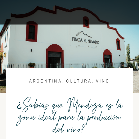
ARGENTINA
,
CULTURA
,
VINO
¿Sabías que Mendoza es la
zona ideal para la producción
del vino?