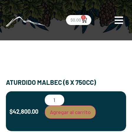
0
$
0.00
ATURDIDO MALBEC (6 X 750CC)
$
42,800.00
Agregar al carrito